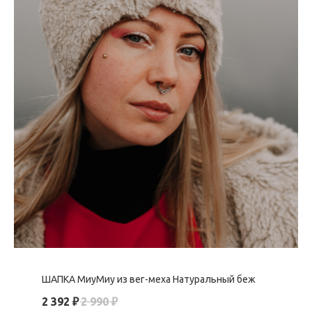
ШАПКА МиуМиу из вег-меха Натуральный беж
2 392
₽
2 990
₽