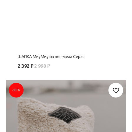
ШАПКА МиуМиу из вег-меха Серая
2 392
₽
2 990
₽
-20%