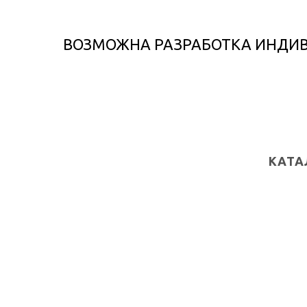
ВОЗМОЖНА РАЗРАБОТКА ИНДИ
КАТА
Все тов
Женская
Мужская
Новинки
Распро
© 2021 URBANETHNICA
Лукбук