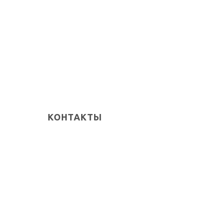
КОНТАКТЫ
Ладан Л.Н.
ИНН: 615011206372
+7 (951) 830-30-09
m
urbanethnica@gmail.co
ти