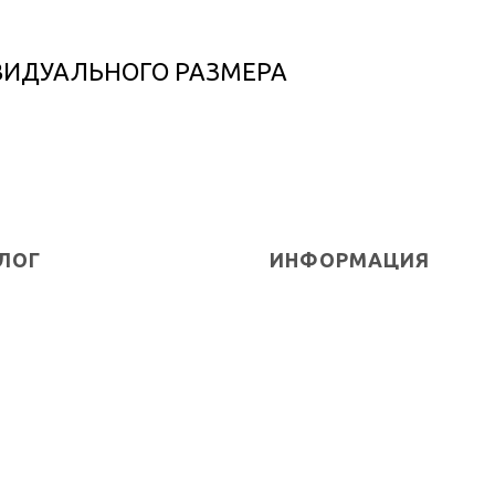
ВИДУАЛЬНОГО РАЗМЕРА
ЛОГ
ИНФОРМАЦИЯ
ары
О бренде
 коллекция
Доставка
 коллекция
Оплата
Правила возврата
дажа
Таблица размеров
Политика конфиденциальнос