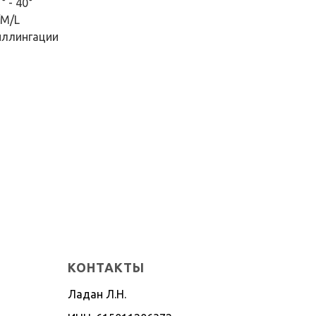
 - 40°
/M/L
иллингации
КОНТАКТЫ
Ладан Л.Н.