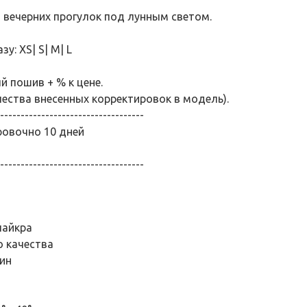
 вечерних прогулок под лунным светом.
у: XS| S| M| L
 пошив + % к цене.
чества внесенных корректировок в модель).
-----------------------------------
ровочно 10 дней
-----------------------------------
лайкра
о качества
ин