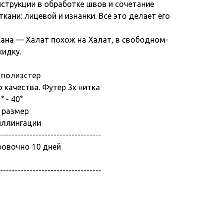
струкции в обработке швов и сочетание
кани: лицевой и изнанки. Все это делает его
ана — Халат похож на Халат, в свободном-
идку.
 полиэстер
 качества. Футер 3х нитка
 - 40°
 размер
иллингации
----------------------------------
ровочно 10 дней
----------------------------------