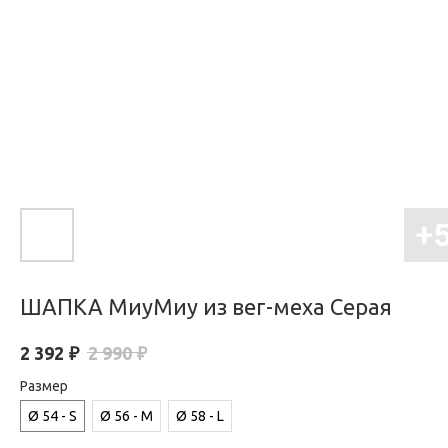
ШАПКА МиуМиу из вег-меха Серая
₽
₽
2 392
2 990
Размер
Ø 54 - S
Ø 56 - M
Ø 58 - L