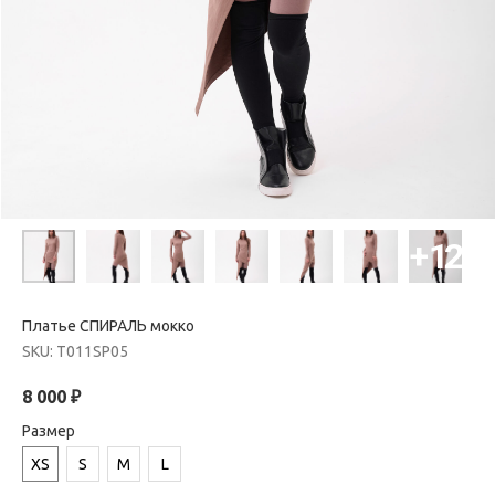
Платье СПИРАЛЬ мокко
SKU:
T011SP05
8 000
₽
Размер
XS
S
M
L