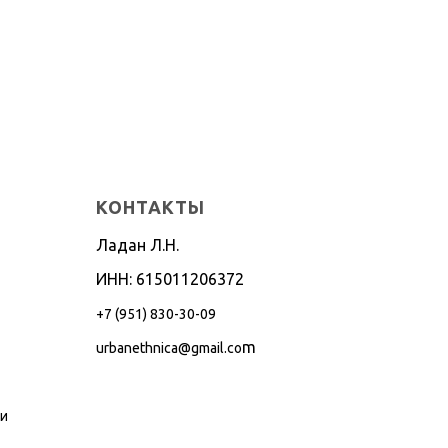
КОНТАКТЫ
Ладан Л.Н.
ИНН: 615011206372
+7 (951) 830-30-09
m
urbanethnica@gmail.co
ти