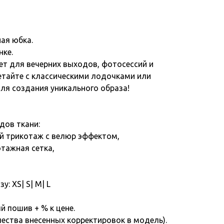
ная юбка.
нке.
ет для вечерних выходов, фотосессий и
етайте с классическими лодочками или
ля создания уникального образа!
дов ткани:
ый трикотаж с велюр эффектом,
отажная сетка,
: XS| S| M| L
 пошив + % к цене.
чества внесенных корректировок в модель).