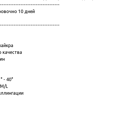
-----------------------------------
ровочно 10 дней
-----------------------------------
лайкра
о качества
ин
 - 40°
/M/L
иллингации