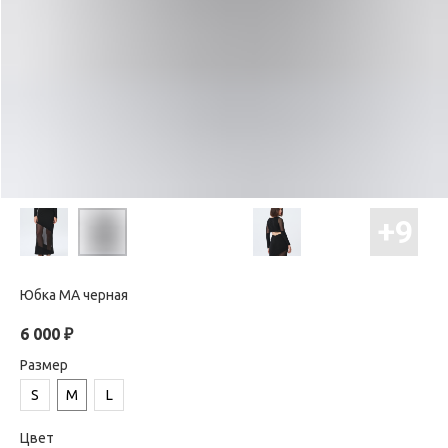
Юбка МА черная
6 000
₽
Размер
S
M
L
Цвет